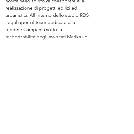
novità nello spirito di collaborare alla 
realizzazione di progetti edilizi ed 
urbanistici. All'interno dello studio RDS 
Legal opera il team dedicato alla 
regione Campania sotto la 
responsabilità degli avvocati Marika Lo 
Curto e Alessandro Malfi del Foro di 
Napoli, come sempre coordinati dal 
decano del diritto immobiliare Avv. 
Riccardo Delli Santi del Foro di Roma e 
dall’avv. Carolina Risaliti del Foro di 
Milano.